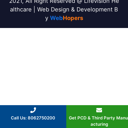
2021, All Right Reserved @ Lifevision He
althcare | Web Design & Development B
y
Web
Hopers
Call Us: 8062750200
Get PCD & Third Party Manu
acturing